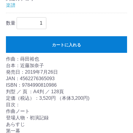
楽譜
数量
カートに入れる
作曲：蒔田裕也
台本：近藤加奈子
発売日：2019年7月26日
JAN：4562276365093
ISBN：9784990810986
判型 ／ 頁 ：A4判 ／ 128頁
定価（税込）：3,520円 （本体3,200円)
目次：
作曲ノート
登場人物・初演記録
あらすじ
第一幕