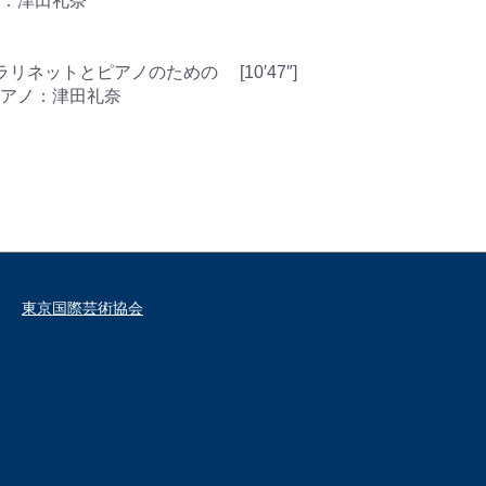
：津田礼奈
ラリネットとピアノのための [10′47″]
アノ：津田礼奈
東京国際芸術協会