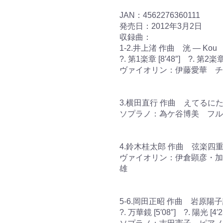
JAN：4562276360111
発売日：2012年3月2日
収録曲：
1-2.井上渚 作曲 洸 ― Kou (Vi
?. 第1楽章 [8′48″] ?. 第2楽章 
ヴァイオリン：伊藤愛華 チ
3.横田直行 作曲 えてるにたす [
ソプラノ：為ケ谷博美 フル
4.鈴木桂太郎 作曲 弦楽四重奏
ヴァイオリン：伊倉顕彦・加
雄
5-6.岡田正昭 作曲 岩原
?. 万華鏡 [5′08″] ?. 陽光 [4′2