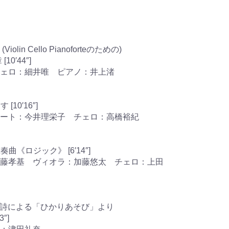
olin Cello Pianoforteのための)
[10′44″]
ェロ：細井唯 ピアノ：井上渚
10′16″]
ート：今井理栄子 チェロ：高橋裕紀
曲《ロジック》 [6′14″]
藤孝基 ヴィオラ：加藤悠太 チェロ：上田
陽子詩による「ひかりあそび」より
3″]