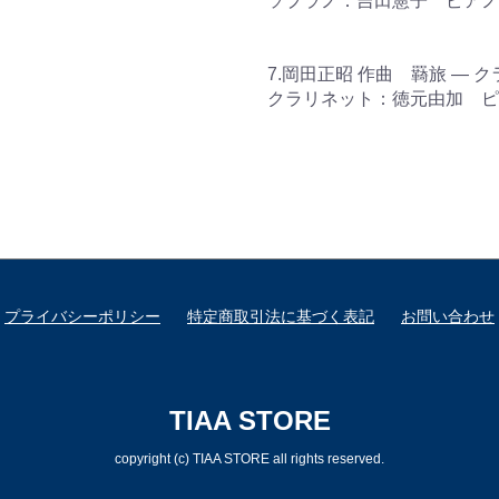
ソプラノ：吉田憲子 ピアノ
7.岡田正昭 作曲 羇旅 ― ク
クラリネット：徳元由加 ピ
プライバシーポリシー
特定商取引法に基づく表記
お問い合わせ
TIAA STORE
copyright (c) TIAA STORE all rights reserved.