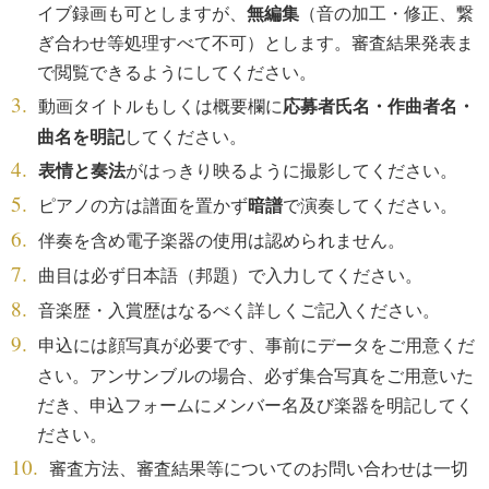
イブ録画も可としますが、
無編集
（音の加工・修正、繋
ぎ合わせ等処理すべて不可）とします。審査結果発表ま
で閲覧できるようにしてください。
動画タイトルもしくは概要欄に
応募者氏名・作曲者名・
曲名を明記
してください。
表情と奏法
がはっきり映るように撮影してください。
ピアノの方は譜面を置かず
暗譜
で演奏してください。
伴奏を含め電子楽器の使用は認められません。
曲目は必ず日本語（邦題）で入力してください。
音楽歴・入賞歴はなるべく詳しくご記入ください。
申込には顔写真が必要です、事前にデータをご用意くだ
さい。アンサンブルの場合、必ず集合写真をご用意いた
だき、申込フォームにメンバー名及び楽器を明記してく
ださい。
審査方法、審査結果等についてのお問い合わせは一切