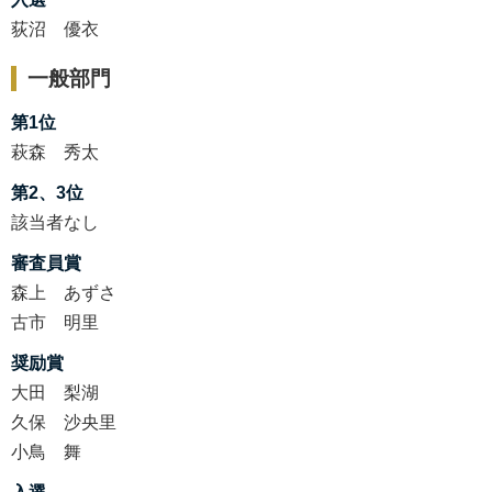
荻沼 優衣
一般部門
第1位
萩森 秀太
第2、3位
該当者なし
審査員賞
森上 あずさ
古市 明里
奨励賞
大田 梨湖
久保 沙央里
小鳥 舞