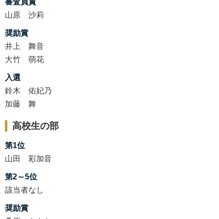
審査員賞
山原 沙莉
奨励賞
井上 舞音
大竹 萌花
入選
鈴木 佑妃乃
加藤 舞
高校生の部
第1位
山田 彩加音
第2～5位
該当者なし
奨励賞