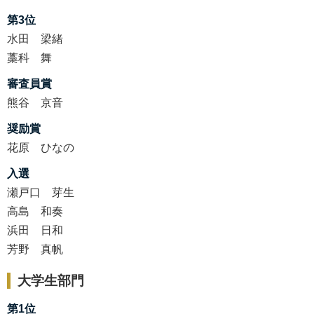
第3位
水田 梁緒
藁科 舞
審査員賞
熊谷 京音
奨励賞
花原 ひなの
入選
瀬戸口 芽生
高島 和奏
浜田 日和
芳野 真帆
大学生部門
第1位