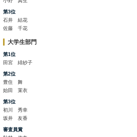
小野 真生
第3位
石井 結花
佐藤 千花
大学生部門
第1位
田宮 緋紗子
第2位
豊住 舞
始田 茉衣
第3位
初川 秀幸
坂井 友香
審査員賞