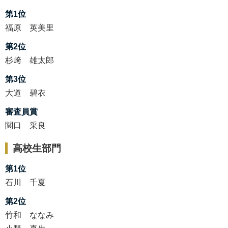
第1位
福原 英美里
第2位
杉﨑 雄太郎
第3位
大道 碧衣
審査員賞
関口 采良
高校生部門
第1位
石川 千夏
第2位
竹和 ななみ