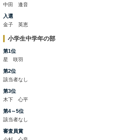
中田 逢音
入選
金子 英恵
小学生中学年の部
第1位
星 咲羽
第2位
該当者なし
第3位
木下 心平
第4～5位
該当者なし
審査員賞
小杉 心音