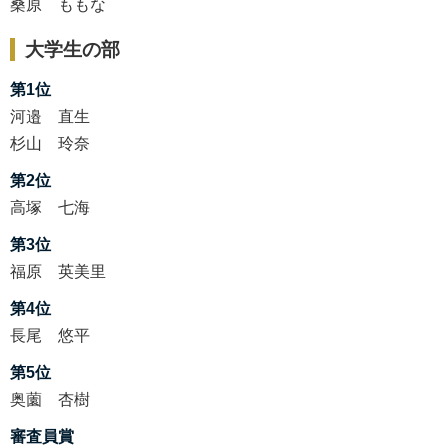
桑原 ももな
大学生の部
第1位
河邉 直生
杉山 玲奈
第2位
高塚 七海
第3位
福原 英美里
第4位
長尾 悠平
第5位
奥薗 杏樹
審査員賞