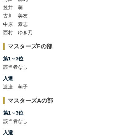
笠井 萌
古川 美友
中原 豪志
西村 ゆき乃
マスターズFの部
第1～3位
該当者なし
入選
渡邉 萌子
マスターズAの部
第1～3位
該当者なし
入選