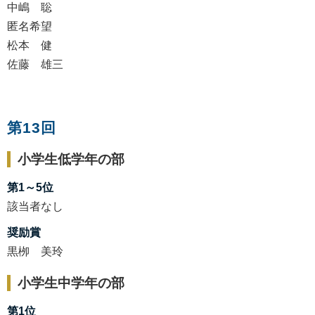
中嶋 聡
匿名希望
松本 健
佐藤 雄三
第13回
小学生低学年の部
第1～5位
該当者なし
奨励賞
黒栁 美玲
小学生中学年の部
第1位