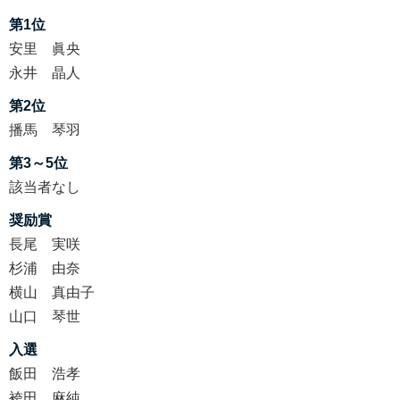
第1位
安里 眞央
永井 晶人
第2位
播馬 琴羽
第3～5位
該当者なし
奨励賞
長尾 実咲
杉浦 由奈
横山 真由子
山口 琴世
入選
飯田 浩孝
袴田 麻純