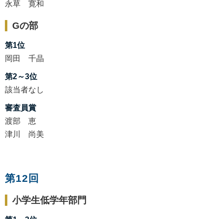
永草 寛和
Gの部
第1位
岡田 千晶
第2～3位
該当者なし
審査員賞
渡部 恵
津川 尚美
第12回
小学生低学年部門