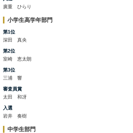
廣重 ひらり
小学生高学年部門
第1位
深田 真央
第2位
室崎 恵太朗
第3位
三浦 響
審査員賞
太田 和冴
入選
岩井 奏樹
中学生部門