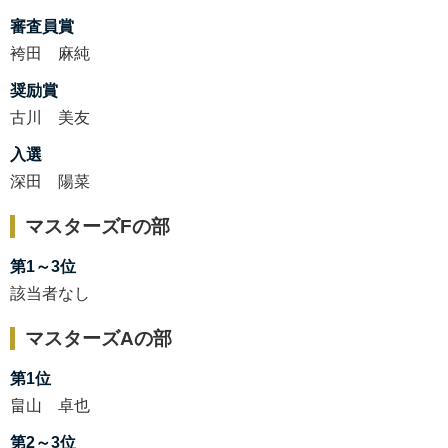
審査員賞
袴田 麻純
奨励賞
古川 美友
入選
深田 陽菜
マスターズFの部
第1～3位
該当者なし
マスターズAの部
第1位
畠山 卓也
第2～3位