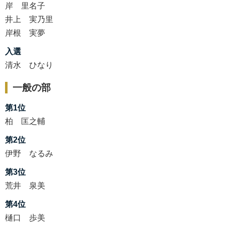
岸 里名子
井上 実乃里
岸根 実夢
入選
清水 ひなり
一般の部
第1位
柏 匡之輔
第2位
伊野 なるみ
第3位
荒井 泉美
第4位
樋口 歩美