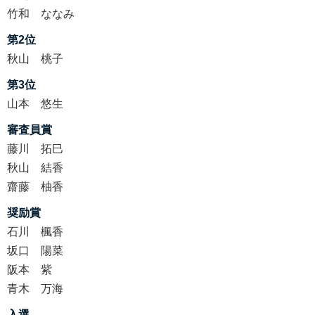
竹和 ななみ
第2位
秋山 桃子
第3位
山本 悠生
審査員賞
藤川 拓巳
秋山 結香
齋藤 柚香
奨励賞
石川 楓香
坂口 陽菜
阪本 紫
青木 万海
入選