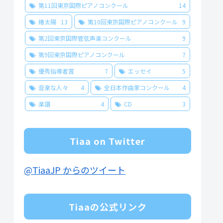
第11回東京国際ピアノコンクール
14
椿太陽
13
第10回東京国際ピアノコンクール
9
第2回東京国際管弦声楽コンクール
9
第9回東京国際ピアノコンクール
7
優秀指導者賞
7
エッセイ
5
音楽な人々
4
全日本作曲家コンクール
4
楽譜
4
CD
3
Tiaa on Twitter
@TiaaJP からのツイート
Tiaaの公式リンク