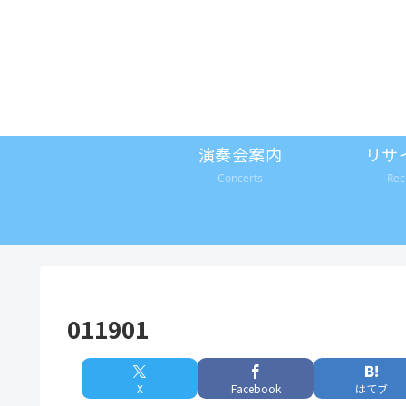
演奏会案内
リサ
Concerts
Rec
011901
X
Facebook
はてブ