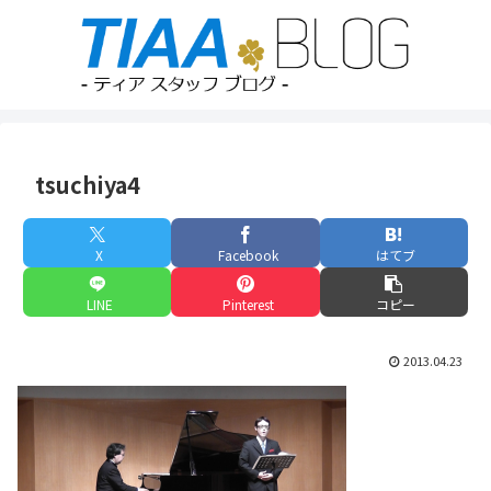
tsuchiya4
X
Facebook
はてブ
LINE
Pinterest
コピー
2013.04.23