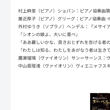
村上麻里（ピアノ）ショパン：ピアノ協奏曲第1番
兼近厚子（ピアノ）グリーグ：ピアノ協奏曲 イ短
外村ゆうき（ソプラノ）ヘンデル：『メサイ
「シオンの娘よ、大いに喜べ」
「ああ麗しいかな、良きおとずれを告げる者
「わたしは知る、わたしをあがなう者は生き
廣瀬瑠璃（ヴァイオリン）サン＝サーンス：ヴァ
中山亜理渚（ヴァイオリン）ヴィエニャフスキ：