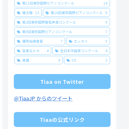
第11回東京国際ピアノコンクール
14
椿太陽
13
第10回東京国際ピアノコンクール
9
第2回東京国際管弦声楽コンクール
9
第9回東京国際ピアノコンクール
7
優秀指導者賞
7
エッセイ
5
音楽な人々
4
全日本作曲家コンクール
4
楽譜
4
CD
3
Tiaa on Twitter
@TiaaJP からのツイート
Tiaaの公式リンク