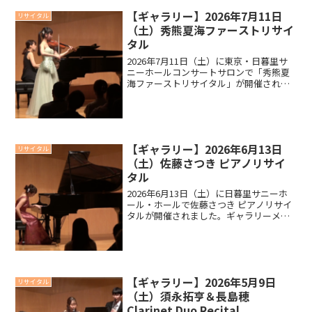
【ギャラリー】2026年7月11日
リサイタル
（土）秀熊夏海ファーストリサイ
タル
2026年7月11日（土）に東京・日暮里サ
ニーホールコンサートサロンで「秀熊夏
海ファーストリサイタル」が開催されま
した。ギャラリーメッセージ以下は当日
配布しましたプログラムより、出演者の
みなさんからお客様に向けてのメッセー
ジを以下抜粋 皆様...
【ギャラリー】2026年6月13日
リサイタル
（土）佐藤さつき ピアノリサイ
タル
2026年6月13日（土）に日暮里サニーホ
ール・ホールで佐藤さつき ピアノリサイ
タルが開催されました。ギャラリーメッ
セージ以下は当日配布しましたプログラ
ムより、出演者の佐藤さつきさんからお
客様に向けてのメッセージを以下抜粋本
日はご来場いただ...
【ギャラリー】2026年5月9日
リサイタル
（土）須永拓亨＆長島穂
Clarinet Duo Recital