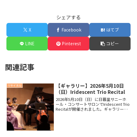
シェアする
X
Facebook
はてブ
LINE
Pinterest
コピー
関連記事
【ギャラリー】2026年5月10日
リサイタル
（日）Iridescent Trio Recital
2026年5月10日（日）に日暮里サニーホ
ール・コンサートサロンでIridescent Trio
Recitalが開催されました。ギャラリーメ
ッセージ以下は当日配布しましたプログ
ラムより、出演者の山蔭歩さん、山岡巧
弦さん、井上莉里さんからお...