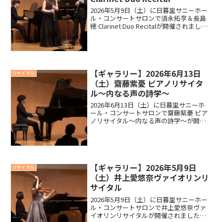
2026年5月9日（土）に日暮里サニーホー
ル・コンサートサロンで須永拓亨＆長島
穂 Clarinet Duo Recitalが開催されまし
た。ギャラリーメッセージ以下は当日配
布しましたプログラムより、出演者の須
永拓亨さんからお客様に向けてのメ...
【ギャラリー】2026年6月13日
リサイタル
（土）齋藤紫憂 ピアノリサイタ
ル～内なる声の詩学～
2026年6月13日（土）に日暮里サニーホ
ール・コンサートサロンで齋藤紫憂 ピア
ノリサイタル～内なる声の詩学～が開催
されました。ギャラリーメッセージ以下
は当日配布しましたプログラムより、出
演者の齋藤紫憂さんからお客様に向けて
のメッセージを以...
【ギャラリー】2026年5月9日
リサイタル
（土）井上愛悠奈ヴァイオリンリ
サイタル
2026年5月9日（土）に日暮里サニーホー
ル・コンサートサロンで井上愛悠奈ヴァ
イオリンリサイタルが開催されました。