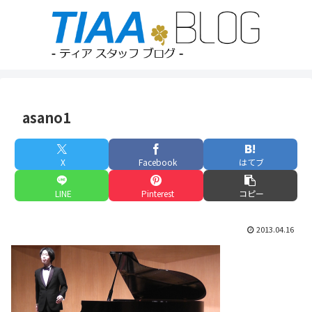
asano1
X
Facebook
はてブ
LINE
Pinterest
コピー
2013.04.16