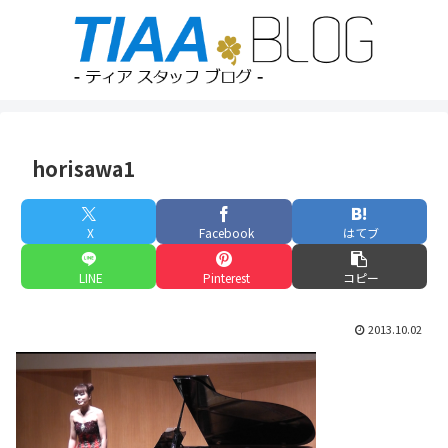
horisawa1
X
Facebook
はてブ
LINE
Pinterest
コピー
2013.10.02