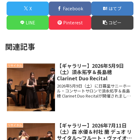
X
Facebook
はてブ
LINE
Pinterest
コピー
関連記事
【ギャラリー】2026年5月9日
リサイタル
（土）須永拓亨＆長島穂
Clarinet Duo Recital
2026年5月9日（土）に日暮里サニーホー
ル・コンサートサロンで須永拓亨＆長島
穂 Clarinet Duo Recitalが開催されまし
た。ギャラリーメッセージ以下は当日配
布しましたプログラムより、出演者の須
永拓亨さんからお客様に向けてのメ...
【ギャラリー】2026年7月11日
リサイタル
（土）森 水優＆村社 蘭 デュオ リ
サイタル～フルート・ヴァイオリ