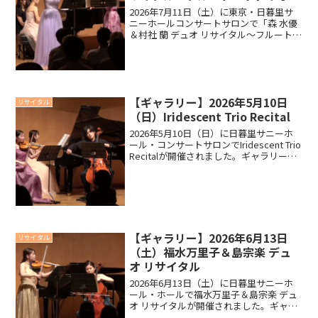
ン・ピアノが織りなすハーモニー
2026年7月11日（土）に東京・日暮里サ
～
ニーホールコンサートサロンで「森 水優
＆村社 蘭 デュオ リサイタル～フルート・
ヴァイオリン・ピアノが織りなすハーモ
ニー～」が開催されました。ギャラリー
メッセージ以下は当日配布しましたプロ
グラムより...
【ギャラリー】2026年5月10日
リサイタル
（日）Iridescent Trio Recital
2026年5月10日（日）に日暮里サニーホ
ール・コンサートサロンでIridescent Trio
Recitalが開催されました。ギャラリーメ
ッセージ以下は当日配布しましたプログ
ラムより、出演者の山蔭歩さん、山岡巧
弦さん、井上莉里さんからお...
【ギャラリー】2026年6月13日
リサイタル
（土）福水万里子＆島宗楽 デュ
オ リサイタル
2026年6月13日（土）に日暮里サニーホ
ール・ホールで福水万里子＆島宗楽 デュ
オ リサイタルが開催されました。ギャラ
リーメッセージ以下は当日配布しました