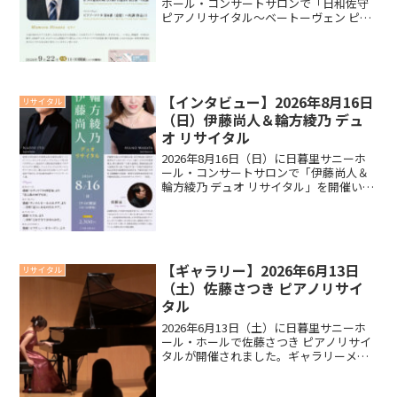
ホール・コンサートサロンで「日和佐守
ピアノリサイタル～ベートーヴェン ピア
ノ・ソナタ 第８番 《悲愴》 作品13～」
を開催いたします。リサイタルに向けて
日和佐守さんにインタビューいたしまし
たので、ご...
【インタビュー】2026年8月16日
リサイタル
（日）伊藤尚人＆輪方綾乃 デュ
オ リサイタル
2026年8月16日（日）に日暮里サニーホ
ール・コンサートサロンで「伊藤尚人＆
輪方綾乃 デュオ リサイタル」を開催いた
します。リサイタルに向けて輪方綾乃さ
ん、伊藤尚人さんにインタビューいたし
ましたので、ご覧ください。インタビュ
ー今回のリサイ...
【ギャラリー】2026年6月13日
リサイタル
（土）佐藤さつき ピアノリサイ
タル
2026年6月13日（土）に日暮里サニーホ
ール・ホールで佐藤さつき ピアノリサイ
タルが開催されました。ギャラリーメッ
セージ以下は当日配布しましたプログラ
ムより、出演者の佐藤さつきさんからお