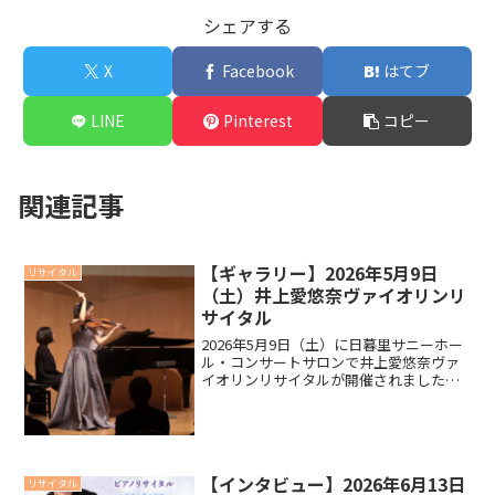
シェアする
X
Facebook
はてブ
LINE
Pinterest
コピー
関連記事
【ギャラリー】2026年5月9日
リサイタル
（土）井上愛悠奈ヴァイオリンリ
サイタル
2026年5月9日（土）に日暮里サニーホー
ル・コンサートサロンで井上愛悠奈ヴァ
イオリンリサイタルが開催されました。
ギャラリーメッセージ以下は当日配布し
ましたプログラムより、出演者の井上 愛
悠奈さんからお客様に向けてのメッセー
ジを以下抜粋本日...
【インタビュー】2026年6月13日
リサイタル