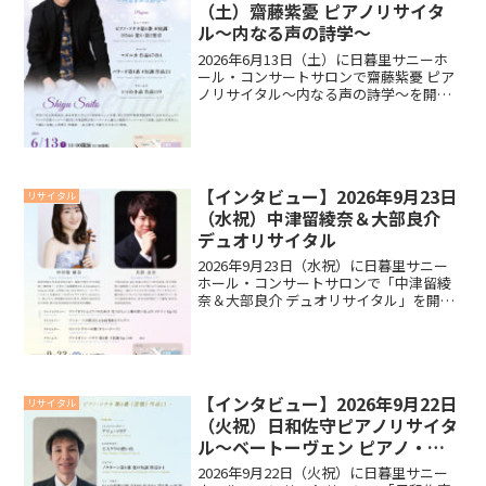
（土）齋藤紫憂 ピアノリサイタ
ル～内なる声の詩学～
2026年6月13日（土）に日暮里サニーホ
ール・コンサートサロンで齋藤紫憂 ピア
ノリサイタル～内なる声の詩学～を開催
いたします。リサイタルに向けて齋藤紫
憂さんにインタビューいたしましたの
で、ご覧ください。インタビュー今回の
リサイタルに向けて...
【インタビュー】2026年9月23日
リサイタル
（水祝）中津留綾奈＆大部良介
デュオリサイタル
2026年9月23日（水祝）に日暮里サニー
ホール・コンサートサロンで「中津留綾
奈＆大部良介 デュオリサイタル」を開催
いたします。リサイタルに向けて中津留
綾奈さん、大部良介さんにインタビュー
いたしましたので、ご覧ください。イン
タビュー今回のリ...
【インタビュー】2026年9月22日
リサイタル
（火祝）日和佐守ピアノリサイタ
ル～ベートーヴェン ピアノ・ソ
ナタ 第８番 《悲愴》 作品13～
2026年9月22日（火祝）に日暮里サニー