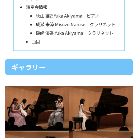
演奏会情報
秋山 結香Yuka Akiyama ピアノ
成瀬 未涼 Misuzu Naruse クラリネット
磯﨑 優香 Yuka Akiyama クラリネット
曲目
ギャラリー