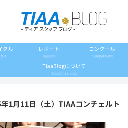
イタル
レポート
コンクール
itals
Reports
Competitions
TiaaBlogについて
About Tiaa Blog
5年1月11日（土）TIAAコンチェルト