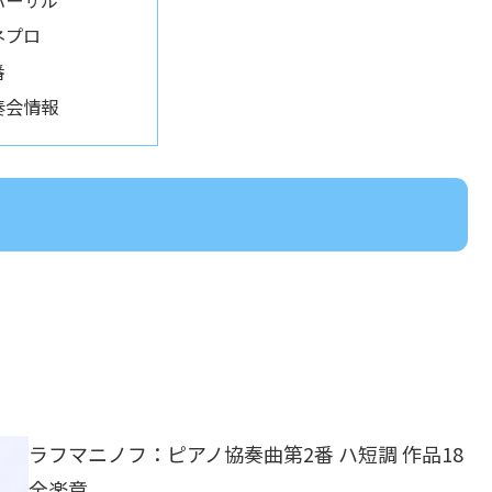
ハーサル
ネプロ
番
奏会情報
ラフマニノフ：ピアノ協奏曲第2番 ハ短調 作品18
全楽章