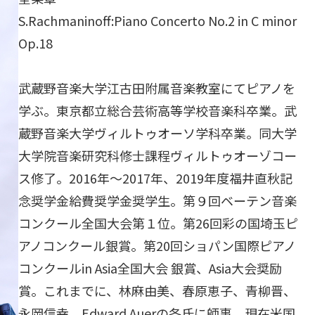
S.Rachmaninoff:Piano Concerto No.2 in C minor
Op.18
武蔵野音楽大学江古田附属音楽教室にてピアノを
学ぶ。東京都立総合芸術高等学校音楽科卒業。武
蔵野音楽大学ヴィルトゥオーソ学科卒業。同大学
大学院音楽研究科修士課程ヴィルトゥオーゾコー
ス修了。2016年〜2017年、2019年度福井直秋記
念奨学金給費奨学金奨学生。第９回ベーテン音楽
コンクール全国大会第１位。第26回彩の国埼玉ピ
アノコンクール銀賞。第20回ショパン国際ピアノ
コンクールin Asia全国大会 銀賞、Asia大会奨励
賞。これまでに、林麻由美、春原恵子、青柳晋、
永岡信幸、Edward Auerの各氏に師事。現在米国