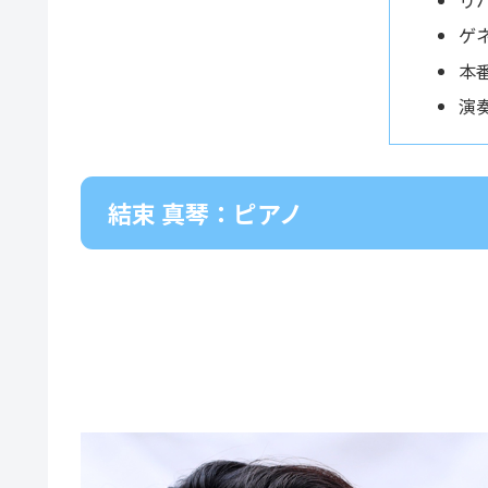
リ
ゲ
本
演
結束 真琴：ピアノ