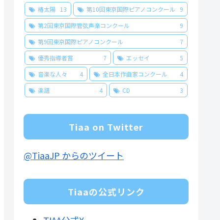
椿太陽
13
第10回東京国際ピアノコンクール
9
第2回東京国際管弦声楽コンクール
9
第9回東京国際ピアノコンクール
7
優秀指導者賞
7
エッセイ
5
音楽な人々
4
全日本作曲家コンクール
4
楽譜
4
CD
3
Tiaa on Twitter
@TiaaJP からのツイート
Tiaaの公式リンク