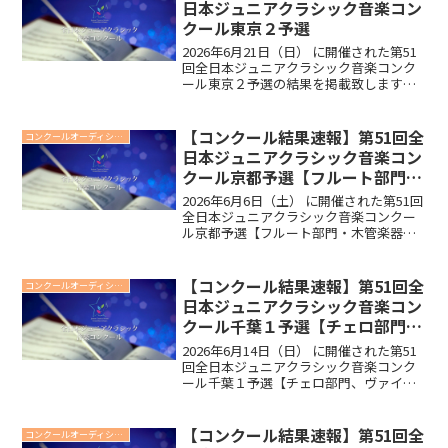
日本ジュニアクラシック音楽コン
クール東京２予選
2026年6月21日（日） に開催された第51
回全日本ジュニアクラシック音楽コンク
ール東京２予選の結果を掲載致します。
なお講評・点数は後日マイページで配信
し、予選合格証は、後日郵送いたしま
す。※このページは速報の為、後日削除
【コンクール結果速報】第51回全
コンクールオーディション
させていただきま...
日本ジュニアクラシック音楽コン
クール京都予選【フルート部門・
木管楽器部門】
2026年6月6日（土） に開催された第51回
全日本ジュニアクラシック音楽コンクー
ル京都予選【フルート部門・木管楽器部
門】の結果を掲載致します。なお講評・
点数は後日マイページで配信し、予選合
格証は、後日郵送いたします。※このペ
【コンクール結果速報】第51回全
コンクールオーディション
ージは速報の為...
日本ジュニアクラシック音楽コン
クール千葉１予選【チェロ部門、
ヴァイオリン部門 キッズ・小学
2026年6月14日（日） に開催された第51
1～4年生・中学3年生・高校1～3
回全日本ジュニアクラシック音楽コンク
ール千葉１予選【チェロ部門、ヴァイオ
年生・大学生の部】
リン部門 キッズ・小学1～4年生・中学3
年生・高校1～3年生・大学生の部】の結
果を掲載致します。なお講評・点数は後
【コンクール結果速報】第51回全
コンクールオーディション
日マイペ...