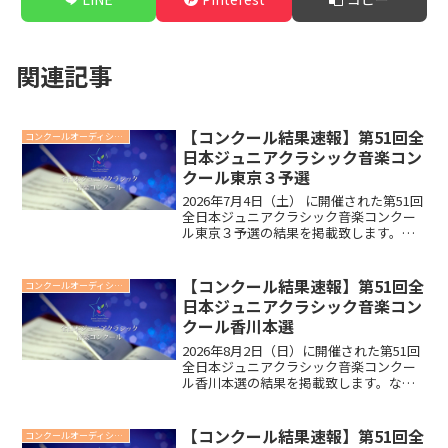
関連記事
【コンクール結果速報】第51回全
コンクールオーディション
日本ジュニアクラシック音楽コン
クール東京３予選
2026年7月4日（土） に開催された第51回
全日本ジュニアクラシック音楽コンクー
ル東京３予選の結果を掲載致します。な
お講評・点数は後日マイページで配信
し、予選合格証は、後日郵送いたしま
す。※このページは速報の為、後日削除
【コンクール結果速報】第51回全
コンクールオーディション
させていただきます...
日本ジュニアクラシック音楽コン
クール香川本選
2026年8月2日（日）に開催された第51回
全日本ジュニアクラシック音楽コンクー
ル香川本選の結果を掲載致します。なお
講評・点数は後日マイページで配信し、
本選合格証は、後日郵送いたします。※
このページは速報の為、後日削除させて
【コンクール結果速報】第51回全
コンクールオーディション
いただきます。P...