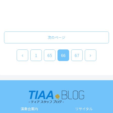
次のページ
前
次
1
65
66
67
へ
へ
演奏会案内
リサイタル