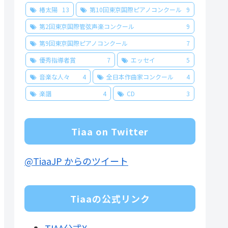
椿太陽
13
第10回東京国際ピアノコンクール
9
第2回東京国際管弦声楽コンクール
9
第9回東京国際ピアノコンクール
7
優秀指導者賞
7
エッセイ
5
音楽な人々
4
全日本作曲家コンクール
4
楽譜
4
CD
3
Tiaa on Twitter
@TiaaJP からのツイート
Tiaaの公式リンク