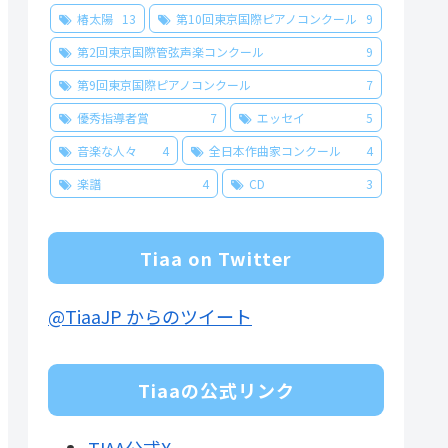
椿太陽
13
第10回東京国際ピアノコンクール
9
第2回東京国際管弦声楽コンクール
9
第9回東京国際ピアノコンクール
7
優秀指導者賞
7
エッセイ
5
音楽な人々
4
全日本作曲家コンクール
4
楽譜
4
CD
3
Tiaa on Twitter
@TiaaJP からのツイート
Tiaaの公式リンク