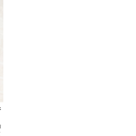
井
演
ト