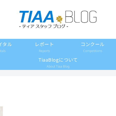
イタル
レポート
コンクール
itals
Reports
Competitions
TiaaBlogについて
About Tiaa Blog