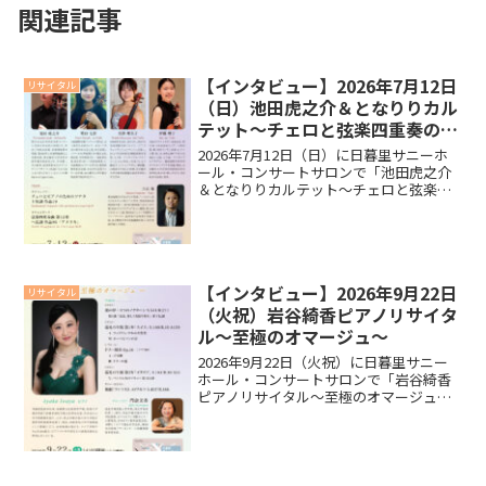
関連記事
【インタビュー】2026年7月12日
リサイタル
（日）池田虎之介＆となりりカル
テット～チェロと弦楽四重奏の夕
べ～
2026年7月12日（日）に日暮里サニーホ
ール・コンサートサロンで「池田虎之介
＆となりりカルテット～チェロと弦楽四
重奏の夕べ～」を開催いたします。リサ
イタルに向けて池田 虎之介さん、増田 七
彩さん、宮澤 理奈子さん、伊藤 理子さ
ん、吉武 優...
【インタビュー】2026年9月22日
リサイタル
（火祝）岩谷綺香ピアノリサイタ
ル～至極のオマージュ～
2026年9月22日（火祝）に日暮里サニー
ホール・コンサートサロンで「岩谷綺香
ピアノリサイタル～至極のオマージュ
～」を開催いたします。リサイタルに向
けて岩谷綺香さんにインタビューいたし
ましたので、ご覧ください。インタビュ
ー今回のリサイタルに...