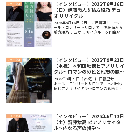
【インタビュー】2026年8月16日
リサイタル
（日）伊藤尚人＆輪方綾乃 デュ
オ リサイタル
2026年8月16日（日）に日暮里サニーホ
ール・コンサートサロンで「伊藤尚人＆
輪方綾乃 デュオ リサイタル」を開催いた
します。リサイタルに向けて輪方綾乃さ
ん、伊藤尚人さんにインタビューいたし
ましたので、ご覧ください。インタビュ
ー今回のリサイ...
【インタビュー】2026年9月23日
リサイタル
（水祝）木和田秋穂ピアノリサイ
タル～ロマンの彩色と幻想の旅～
2026年9月23日（水祝）に日暮里サニー
ホール・コンサートサロンで「木和田秋
穂ピアノリサイタル～ロマンの彩色と幻
想の旅～」を開催いたします。リサイタ
ルに向けて木和田秋穂さんにインタビュ
ーいたしましたので、ご覧ください。イ
ンタビュー今回のリ...
【インタビュー】2026年6月13日
リサイタル
（土）齋藤紫憂 ピアノリサイタ
ル～内なる声の詩学～