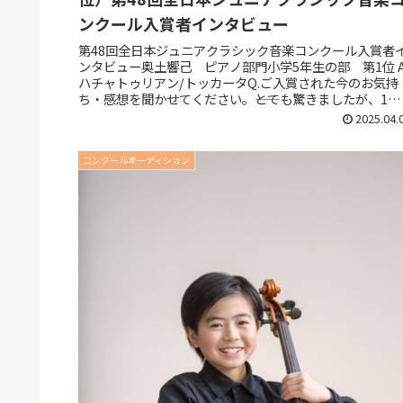
ンクール入賞者インタビュー
第48回全日本ジュニアクラシック音楽コンクール入賞者
ンタビュー奥土響己 ピアノ部門小学5年生の部 第1位 A
ハチャトゥリアン/トッカータQ.ご入賞された今のお気持
ち・感想を聞かせてください。――とても驚きましたが、1年
一生懸命練習して...
2025.04.
コンクールオーディション