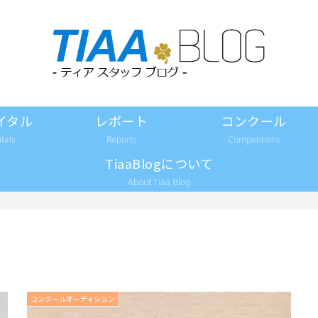
イタル
レポート
コンクール
itals
Reports
Competitions
TiaaBlogについて
About Tiaa Blog
コンクールオーディション