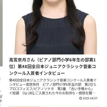
高宮奈月さん（ピアノ部門小学6年生の部第1
位）第48回全日本ジュニアクラシック音楽コ
ンクール入賞者インタビュー
コ
第48回全日本ジュニアクラシック音楽コンクール入賞者イ
ンタビュー高宮奈月 ピアノ部門小学6年生の部 第1位 S.
プロコフィエフ/ピアノソナタ 第3番 ｢古い手帳から｣
イ
イ短調 Op.28Q.ご入賞された今のお気持ち・感想を聞か
ダ
せてください。...
2025.04.07
ホ
感