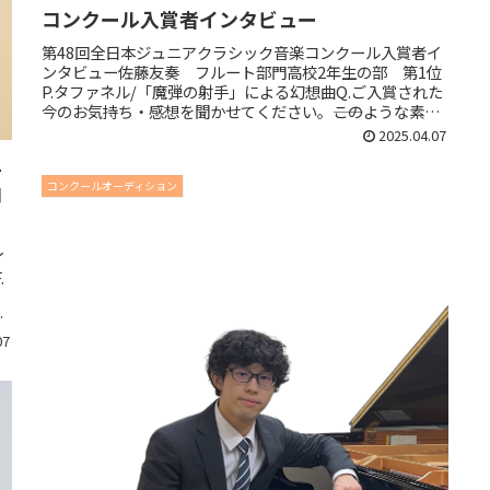
コンクール入賞者インタビュー
第48回全日本ジュニアクラシック音楽コンクール入賞者イ
ンタビュー佐藤友奏 フルート部門高校2年生の部 第1位
P.タファネル/「魔弾の射手」による幻想曲Q.ご入賞された
今のお気持ち・感想を聞かせてください。――このような素晴
らしい賞をいただ...
2025.04.07
1
コンクールオーディション
コ
イ
.
の
晴
07