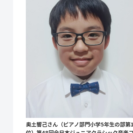
奥土響己さん（ピアノ部門小学5年生の部第
位）第48回全日本ジュニアクラシック音楽