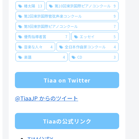
椿太陽
13
第10回東京国際ピアノコンクール
9
第2回東京国際管弦声楽コンクール
9
第9回東京国際ピアノコンクール
7
優秀指導者賞
7
エッセイ
5
音楽な人々
4
全日本作曲家コンクール
4
楽譜
4
CD
3
Tiaa on Twitter
@TiaaJP からのツイート
Tiaaの公式リンク