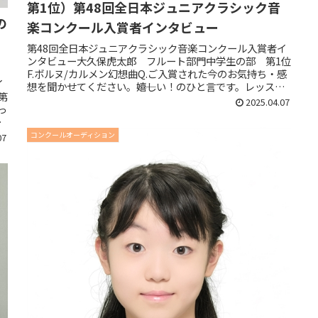
第1位）第48回全日本ジュニアクラシック音
の
楽コンクール入賞者インタビュー
第48回全日本ジュニアクラシック音楽コンクール入賞者イ
ンタビュー大久保虎太郎 フルート部門中学生の部 第1位
F.ボルヌ/カルメン幻想曲Q.ご入賞された今のお気持ち・感
イ
想を聞かせてください。――嬉しい！のひと言です。レッスン
第
してくださってい...
2025.04.07
っ
さ
コンクールオーディション
07