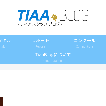
イタル
レポート
コンクール
itals
Reports
Competitions
TiaaBlogについて
About Tiaa Blog