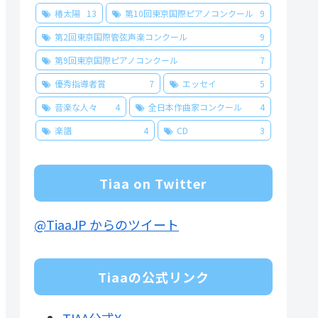
椿太陽
13
第10回東京国際ピアノコンクール
9
第2回東京国際管弦声楽コンクール
9
第9回東京国際ピアノコンクール
7
優秀指導者賞
7
エッセイ
5
音楽な人々
4
全日本作曲家コンクール
4
楽譜
4
CD
3
Tiaa on Twitter
@TiaaJP からのツイート
Tiaaの公式リンク