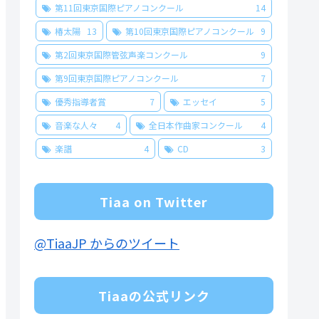
第11回東京国際ピアノコンクール
14
椿太陽
13
第10回東京国際ピアノコンクール
9
第2回東京国際管弦声楽コンクール
9
第9回東京国際ピアノコンクール
7
優秀指導者賞
7
エッセイ
5
音楽な人々
4
全日本作曲家コンクール
4
楽譜
4
CD
3
Tiaa on Twitter
@TiaaJP からのツイート
Tiaaの公式リンク