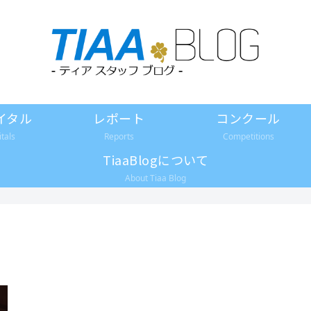
イタル
レポート
コンクール
itals
Reports
Competitions
TiaaBlogについて
About Tiaa Blog