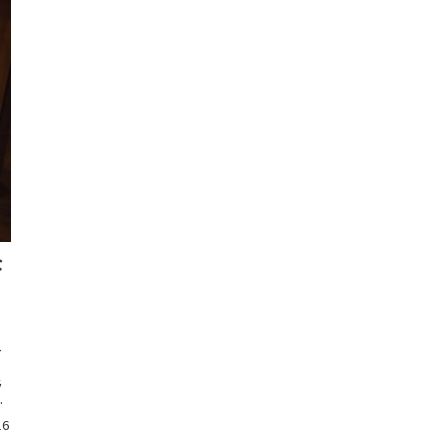
な
ト
の
ラ
、
16