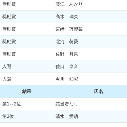
奨励賞
藤江 あかり
奨励賞
髙木 璃央
奨励賞
宮﨑 万梨菜
奨励賞
北河 萌愛
奨励賞
佐野 月泉
入選
佐口 寧音
入選
今川 知彩
結果
氏名
第1～2位
該当者なし
第3位
清水 愛萌