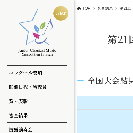
TOP
審査結果
第21回
全日本ジュニアクラシック
51st
第2
コンクールについて
予選
第51回
第50回
コンクール要項
全国大会結
部・部門
本選
第50回
第49回
開催日程・審査員
演奏曲
全国大会
一覧
一覧
賞・表彰
審査方法
申込方法・参加料
審査結果
注意事項
披露演奏会