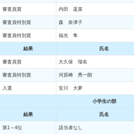
審査員賞
内田 遥菜
審査員特別賞
森 奈津子
審査員特別賞
福光 隼
結果
氏名
審査員賞
大久保 瑠名
審査員特別賞
河原﨑 秀一朗
入選
安川 大夢
小学生の部
結果
氏名
第1～4位
該当者なし