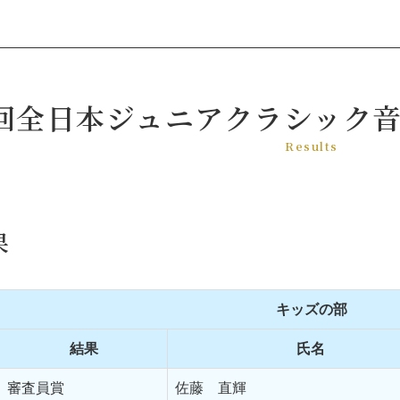
音楽コンクール
1回全日本ジュニアクラシック
Results
果
キッズの部
結果
氏名
審査員賞
佐藤 直輝