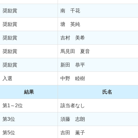
奨励賞
南 千花
奨励賞
塘 英純
奨励賞
吉村 美希
奨励賞
馬見田 夏音
奨励賞
新田 恭平
入選
中野 睦樹
結果
氏名
第1～2位
該当者なし
第3位
須藤 志朗
第5位
吉田 薫子