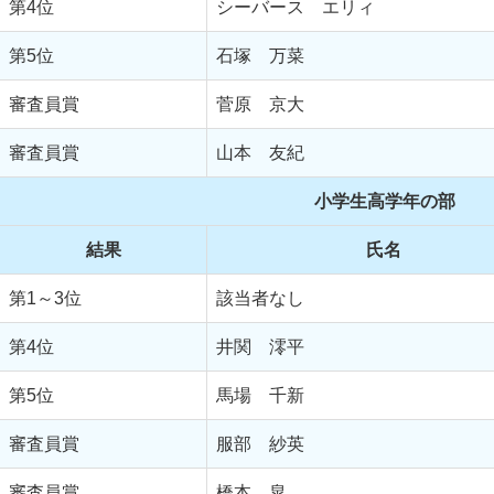
第4位
シーバース エリィ
第5位
石塚 万菜
審査員賞
菅原 京大
審査員賞
山本 友紀
小学生高学年の部
結果
氏名
第1～3位
該当者なし
第4位
井関 澪平
第5位
馬場 千新
審査員賞
服部 紗英
審査員賞
橋本 皐