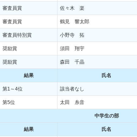
審査員賞
佐々木 楽
審査員賞
鶴見 響太郎
審査員特別賞
小野寺 拓
奨励賞
須田 翔宇
奨励賞
森田 千晶
結果
氏名
第1～4位
該当者なし
第5位
太田 糸音
中学生の部
結果
氏名