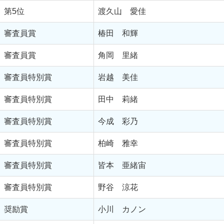
第5位
渡久山 愛佳
審査員賞
椿田 和輝
審査員賞
角岡 里緒
審査員特別賞
岩越 美佳
審査員特別賞
田中 莉緒
審査員特別賞
今成 彩乃
審査員特別賞
柏崎 雅幸
審査員特別賞
皆本 亜緒宙
審査員特別賞
野谷 涼花
奨励賞
小川 カノン