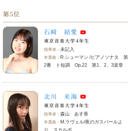
第5位
石崎 結愛
東京音楽大学4年生
未記入
R.シューマン /ピアノソナタ 第
2番 ト短調 Op.22 第1、2、3楽章
北川 来海
東京音楽大学4年生
森山 あす香
M.ラヴェル/夜のガスパールよ
り スカルボ