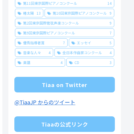
第11回東京国際ピアノコンクール
14
椿太陽
13
第10回東京国際ピアノコンクール
9
第2回東京国際管弦声楽コンクール
9
第9回東京国際ピアノコンクール
7
優秀指導者賞
7
エッセイ
5
音楽な人々
4
全日本作曲家コンクール
4
楽譜
4
CD
3
Tiaa on Twitter
@TiaaJP からのツイート
Tiaaの公式リンク