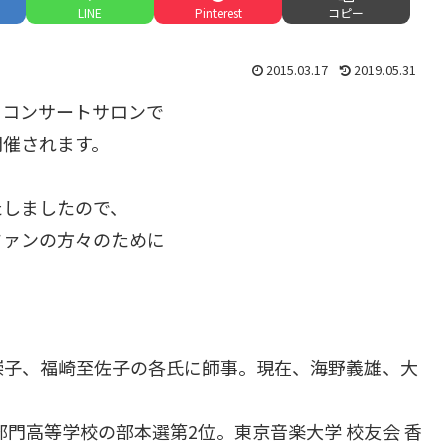
LINE
Pinterest
コピー
2015.03.17
2019.05.31
ル・コンサートサロンで
開催されます。
たしましたので、
ファンの方々のために
崇子、福崎至佐子の各氏に師事。現在、海野義雄、大
部門高等学校の部本選第2位。東京音楽大学 校友会 香