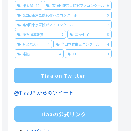
椿太陽
13
第10回東京国際ピアノコンクール
9
第2回東京国際管弦声楽コンクール
9
第9回東京国際ピアノコンクール
7
優秀指導者賞
7
エッセイ
5
音楽な人々
4
全日本作曲家コンクール
4
楽譜
4
CD
3
Tiaa on Twitter
@TiaaJP からのツイート
Tiaaの公式リンク