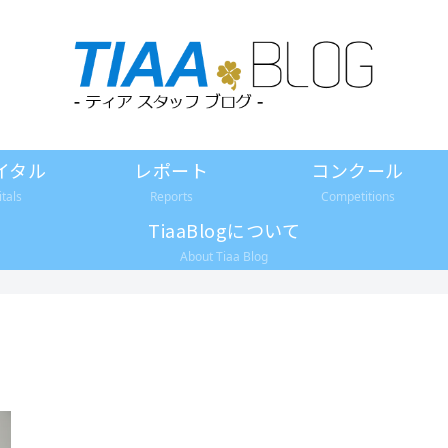
イタル
レポート
コンクール
itals
Reports
Competitions
TiaaBlogについて
About Tiaa Blog