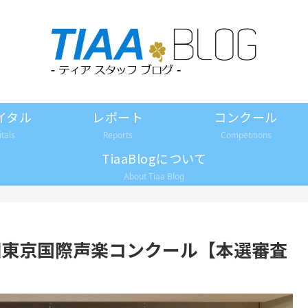
イタル
レポート
コンクール
itals
Reports
Competitions
TiaaBlogについて
About Tiaa Blog
2回東京国際声楽コンクール【本選審査