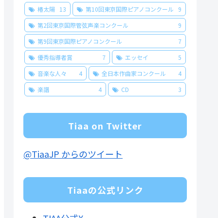
椿太陽
13
第10回東京国際ピアノコンクール
9
第2回東京国際管弦声楽コンクール
9
第9回東京国際ピアノコンクール
7
優秀指導者賞
7
エッセイ
5
音楽な人々
4
全日本作曲家コンクール
4
楽譜
4
CD
3
Tiaa on Twitter
@TiaaJP からのツイート
Tiaaの公式リンク