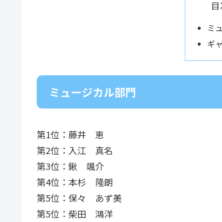
目
ミ
ギ
ミュージカル部門
第1位：藤井 恵
第2位：入江 真名
第3位：鍬 颯介
第4位：本杉 隆朗
第5位：保々 あず美
第5位：柴田 鴻洋