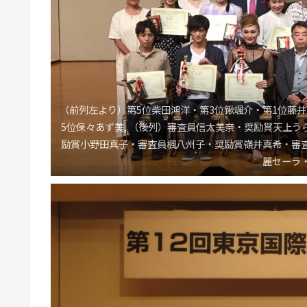
（前列左より）第5位柴田鴻洋・第3位鍬颯介・第1位藤
5位保々あず美, （後列）審査員信太美奈・奨励賞天上
励賞小野田真子・審査員楓八州子・奨励賞嶺井真希・審
麗セーラ