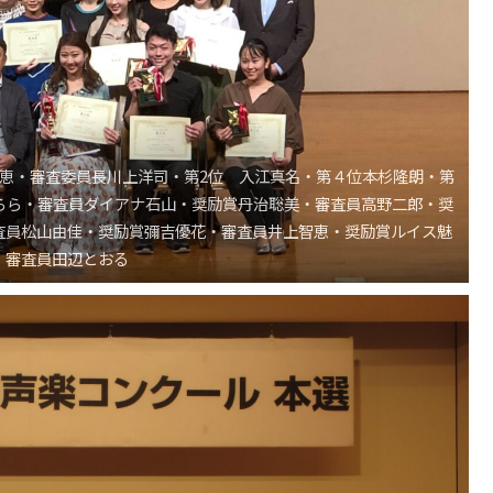
井恵・審査委員長川上洋司・第2位 入江真名・第４位本杉隆朗・第
うらら・審査員ダイアナ石山・奨励賞丹治聡美・審査員高野二郎・奨
査員松山由佳・奨励賞彌吉優花・審査員井上智恵・奨励賞ルイス魅
・審査員田辺とおる