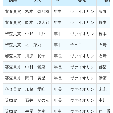
結果
氏名
学年
楽器
指導
審査員賞
杉本 奈那樺
年中
ヴァイオリン
藤野 
審査員賞
岡本 琥太郎
年中
ヴァイオリン
橋本 
審査員賞
中野 由那
年中
ヴァイオリン
橋本 
審査員賞
堀 菜乃
年中
チェロ
石崎 
審査員賞
川瀬 眞子
年長
ヴァイオリン
石崎 
審査員賞
中村 愛泉
年長
ヴァイオリン
都築 
審査員賞
岡田 美星
年長
ヴァイオリン
伊藤 
審査員賞
加藤 愛唯
年長
ヴァイオリン
末永 
奨励賞
石井 かのん
年長
ヴァイオリン
中川 
奨励賞
牛尾 美南
年中
ヴァイオリン
辻 香