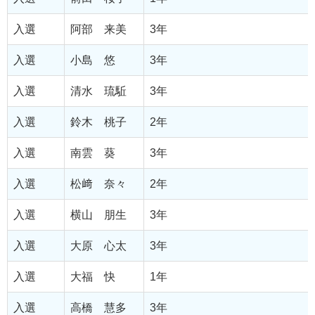
入選
阿部 来美
3年
入選
小島 悠
3年
入選
清水 琉駈
3年
入選
鈴木 桃子
2年
入選
南雲 葵
3年
入選
松﨑 奈々
2年
入選
横山 朋生
3年
入選
大原 心太
3年
入選
大福 快
1年
入選
高橋 慧多
3年