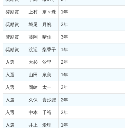
奨励賞
上村 奈々珠
1年
奨励賞
城尾 月帆
2年
奨励賞
藤岡 晴佳
3年
奨励賞
渡辺 梨香子
1年
入選
大杉 汐里
2年
入選
山田 泉美
1年
入選
岡﨑 太一
2年
入選
久保 貴沙羅
2年
入選
中本 千裕
2年
入選
井上 愛理
1年