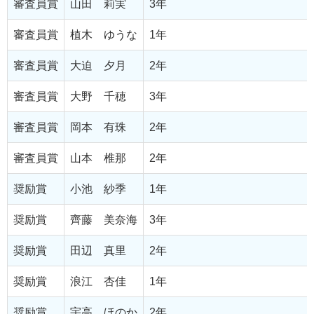
審査員賞
山田 莉実
3年
審査員賞
植木 ゆうな
1年
審査員賞
大迫 夕月
2年
審査員賞
大野 千穂
3年
審査員賞
岡本 有珠
2年
審査員賞
山本 椎那
2年
奨励賞
小池 紗季
1年
奨励賞
齊藤 美奈海
3年
奨励賞
田辺 真里
2年
奨励賞
浪江 杏佳
1年
奨励賞
宇高 ほのか
2年