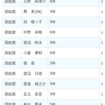
奨励賞
又野 莉理子
6年
ピ
奨励賞
釋 美沙紀
4年
ピ
奨励賞
武 萌々子
5年
ピ
奨励賞
中野 未唯
6年
ピ
奨励賞
渡辺 咲水
5年
ピ
奨励賞
小森 摩耶
6年
ピ
奨励賞
堀 葵
5年
ピ
奨励賞
渡辺 日毬
5年
ピ
奨励賞
渡邉 雄之介
5年
ピ
奨励賞
足立 栞音
5年
ピ
奨励賞
井出 愛未
5年
ピ