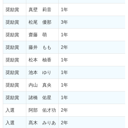
奨励賞
真壁 莉音
1年
奨励賞
松尾 優那
3年
奨励賞
齋藤 萌
1年
奨励賞
藤井 もも
2年
奨励賞
松本 柚香
1年
奨励賞
池本 ゆり
1年
奨励賞
内山 真央
1年
奨励賞
諸橋 佑星
1年
入選
阿部 佑才功
2年
入選
髙木 みりあ
2年