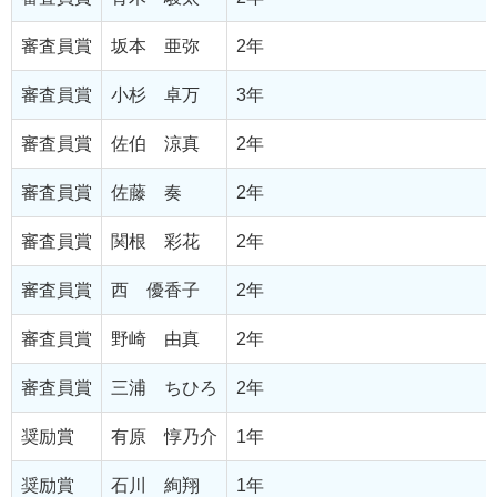
審査員賞
坂本 亜弥
2年
審査員賞
小杉 卓万
3年
審査員賞
佐伯 涼真
2年
審査員賞
佐藤 奏
2年
審査員賞
関根 彩花
2年
審査員賞
西 優香子
2年
審査員賞
野崎 由真
2年
審査員賞
三浦 ちひろ
2年
奨励賞
有原 惇乃介
1年
奨励賞
石川 絢翔
1年