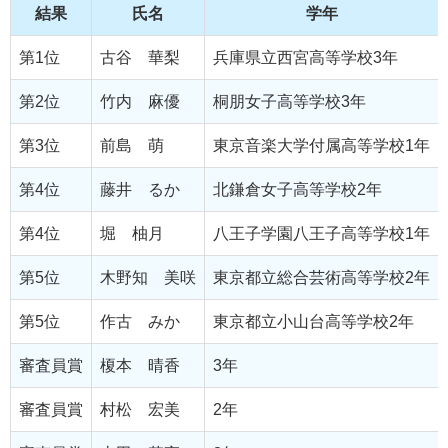
結果
氏名
学年
第1位
古谷 華梨
兵庫県立西宮高等学校3年
第2位
竹内 麻優
桐朋女子高等学校3年
第3位
前島 萌
東京音楽大学付属高等学校1年
第4位
藤井 るか
北鎌倉女子高等学校2年
第4位
堀 柚月
八王子学園八王子高等学校1年
第5位
木野知 美咲
東京都立総合芸術高等学校2年
第5位
作古 みか
東京都立小山台高等学校2年
審査員賞
榎本 晴香
3年
審査員賞
村松 宏美
2年