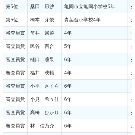
第5位
桑田 凪沙
亀岡市立亀岡小学校5年
ピ
第5位
橋本 芽依
青葉台小学校4年
ピ
審査員賞
筒井 遥菜
4年
ピ
審査員賞
民谷 百合
5年
ピ
審査員賞
樋口 凜果
6年
ピ
審査員賞
福井 映輔
4年
ピ
審査員賞
小平 さくら
6年
ピ
審査員賞
小見 希々佳
6年
ピ
審査員賞
高橋 ひかり
6年
ピ
審査員賞
林 信乃介
6年
ピ