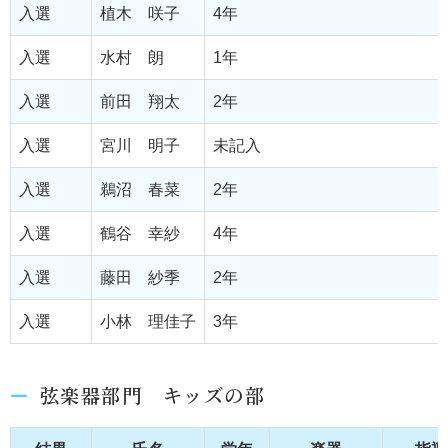
入選
植木 咲子
4年
入選
水村 朗
1年
入選
前田 翔太
2年
入選
宮川 明子
未記入
入選
鵜沼 春菜
2年
入選
鶴谷 幸紗
4年
入選
藤田 紗季
2年
入選
小林 理佳子
3年
弦楽器部門 キッズの部