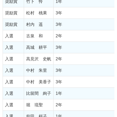
奨励賞
竹下 怜
1年
奨励賞
松村 桃果
3年
奨励賞
村内 遥
3年
入選
古泉 和
2年
入選
高城 耕平
3年
入選
高見沢 史帆
2年
入選
中村 朱里
3年
入選
中村 美香子
3年
入選
比留間 絢子
1年
入選
堀 琉聖
2年
入選
前田 桜子
1年