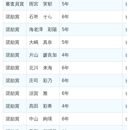
審査員賞
雨宮 実郁
5年
ピ
奨励賞
石嵜 そら
6年
ピ
奨励賞
海老澤 彩陽
5年
ピ
奨励賞
大嶋 真奈
5年
ピ
奨励賞
片山 媛良加
4年
ピ
奨励賞
北川 来海
6年
ピ
奨励賞
庄司 彩乃
6年
ピ
奨励賞
須賀 雅
6年
ピ
奨励賞
髙田 彩希
4年
ピ
奨励賞
中山 絢瑛
6年
ピ