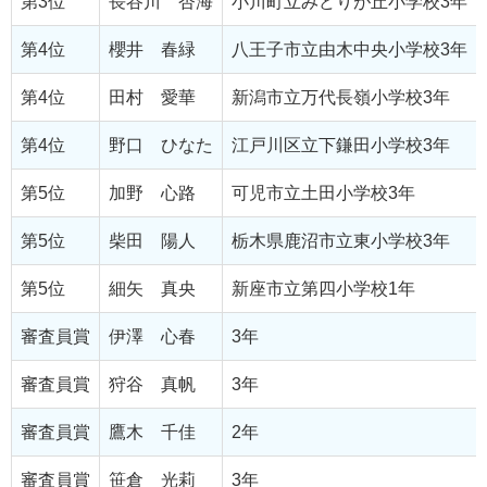
第3位
長谷川 杏海
小川町立みどりが丘小学校3年
第4位
櫻井 春緑
八王子市立由木中央小学校3年
第4位
田村 愛華
新潟市立万代長嶺小学校3年
第4位
野口 ひなた
江戸川区立下鎌田小学校3年
第5位
加野 心路
可児市立土田小学校3年
第5位
柴田 陽人
栃木県鹿沼市立東小学校3年
第5位
細矢 真央
新座市立第四小学校1年
審査員賞
伊澤 心春
3年
審査員賞
狩谷 真帆
3年
審査員賞
鷹木 千佳
2年
審査員賞
笹倉 光莉
3年