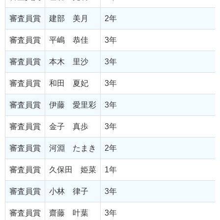
審査員賞
建部 美月
2年
審査員賞
平嶋 恭佳
3年
審査員賞
本木 里沙
3年
審査員賞
和田 夏妃
3年
審査員賞
伊藤 愛里彩
3年
審査員賞
金子 真歩
3年
審査員賞
河淵 たまき
2年
審査員賞
久保田 姫菜
1年
審査員賞
小林 律子
3年
審査員賞
齋藤 叶葉
3年