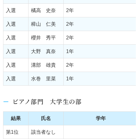
入選
橘高 史奈
2年
入選
樟山 仁美
2年
入選
櫻井 秀平
2年
入選
大野 真奈
1年
入選
溝部 雄貴
2年
入選
水巻 里菜
1年
ピアノ部門 大学生の部
結果
氏名
学年
第1位
該当者なし