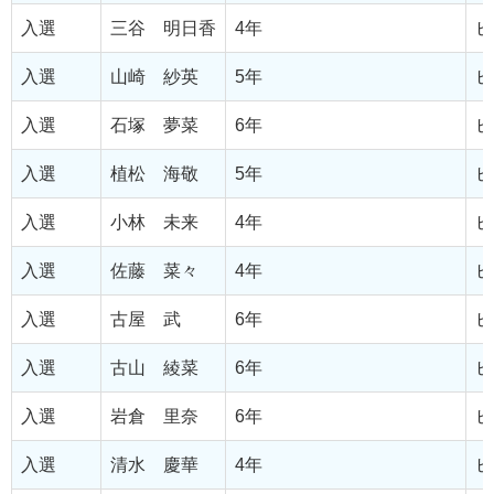
入選
三谷 明日香
4年
ピ
入選
山崎 紗英
5年
ピ
入選
石塚 夢菜
6年
ピ
入選
植松 海敬
5年
ピ
入選
小林 未来
4年
ピ
入選
佐藤 菜々
4年
ピ
入選
古屋 武
6年
ピ
入選
古山 綾菜
6年
ピ
入選
岩倉 里奈
6年
ピ
入選
清水 慶華
4年
ピ