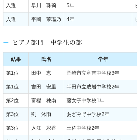
入選
早川 珠莉
5年
ピ
入選
平岡 茉瑠乃
4年
ピ
ピアノ部門 中学生の部
結果
氏名
学年
第1位
田中 恵
岡崎市立竜南中学校3年
第1位
吉田 安里
半田市立成岩中学校2年
第2位
富樫 穂南
藤女子中学校1年
第3位
劉 沐雨
あざみ野中学校2年
第3位
入江 彩香
土佐中学校2年