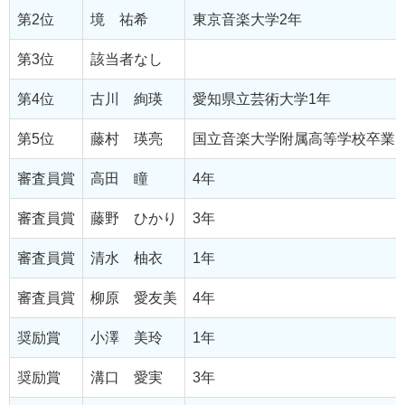
第2位
境 祐希
東京音楽大学2年
第3位
該当者なし
第4位
古川 絢瑛
愛知県立芸術大学1年
第5位
藤村 瑛亮
国立音楽大学附属高等学校卒業
審査員賞
高田 瞳
4年
審査員賞
藤野 ひかり
3年
審査員賞
清水 柚衣
1年
審査員賞
柳原 愛友美
4年
奨励賞
小澤 美玲
1年
奨励賞
溝口 愛実
3年