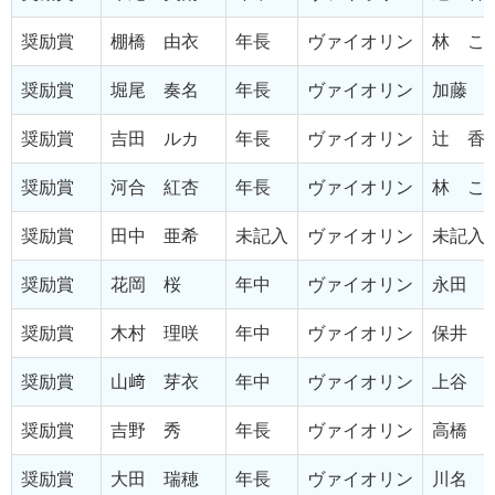
奨励賞
棚橋 由衣
年長
ヴァイオリン
林 こ
奨励賞
堀尾 奏名
年長
ヴァイオリン
加藤 
奨励賞
吉田 ルカ
年長
ヴァイオリン
辻 香
奨励賞
河合 紅杏
年長
ヴァイオリン
林 こ
奨励賞
田中 亜希
未記入
ヴァイオリン
未記入
奨励賞
花岡 桜
年中
ヴァイオリン
永田 
奨励賞
木村 理咲
年中
ヴァイオリン
保井 
奨励賞
山﨑 芽衣
年中
ヴァイオリン
上谷 
奨励賞
吉野 秀
年長
ヴァイオリン
高橋 
奨励賞
大田 瑞穂
年長
ヴァイオリン
川名 