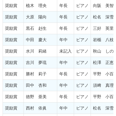
奨励賞
植木 理央
年長
ピアノ
向阪 美智
奨励賞
大原 陽向
年長
ピアノ
松名 深雪
奨励賞
黒石 赳生
年長
ピアノ
三好 英里
奨励賞
中田 慶大
年中
ピアノ
岩楯 八枝
奨励賞
水川 莉緒
未記入
ピアノ
秋山 しの
奨励賞
吉川 夢琉
年中
ピアノ
松澤 正恵
奨励賞
勝村 莉子
年長
ピアノ
平野 小百
奨励賞
田中 杏和
年中
ピアノ
須﨑 真理
奨励賞
徳野 亜美
年長
ピアノ
平野 小百
奨励賞
西村 依眞
年中
ピアノ
松名 深雪