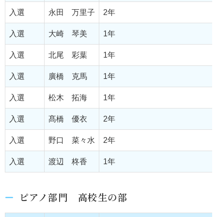
入選
永田 万里子
2年
入選
大崎 琴美
1年
入選
北尾 彩葉
1年
入選
廣橋 克馬
1年
入選
松木 拓海
1年
入選
髙橋 優衣
2年
入選
野口 菜々水
2年
入選
渡辺 柊香
1年
ピアノ部門 高校生の部