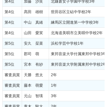
第4位
加藤 沙良
北鎌倉女子学園中学校3年
第4位
髙田 雄樹
世田谷区立砧中学校2年
第4位
中山 真緒
練馬区立開進第一中学校3年
第4位
山田 愛実
北海道美唄市立美唄中学校2年
第5位
安久 栞菜
浜松学芸中学校1年
第5位
郡司 萌
東邦音楽大学付属東邦中学校3年
第5位
宮本 有紗
東邦音楽大学附属東邦中学校2年
審査員賞
天勝 悠太
2年
審査員賞
藤本 萌愛
1年
審査員賞
元山 智瑛
3年
審査員賞
青木 駿太
2年