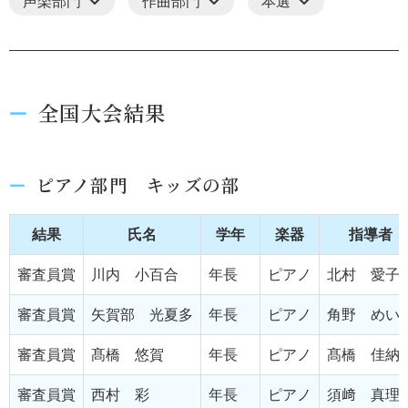
声楽部門
作曲部門
本選
全国大会結果
ピアノ部門 キッズの部
結果
氏名
学年
楽器
指導者
審査員賞
川内 小百合
年長
ピアノ
北村 愛子
審査員賞
矢賀部 光夏多
年長
ピアノ
角野 めい
審査員賞
髙橋 悠賀
年長
ピアノ
髙橋 佳納
審査員賞
西村 彩
年長
ピアノ
須﨑 真理