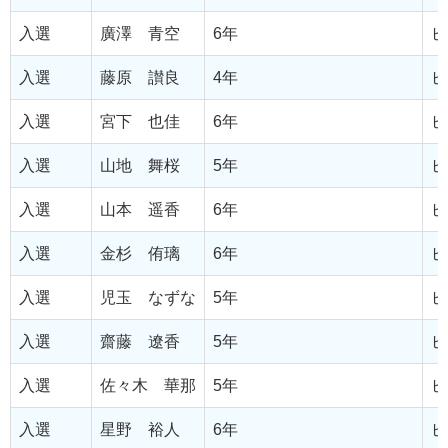
入選
廣澤 青空
6年
ピ
入選
藤原 讃良
4年
ピ
入選
宮下 也佳
6年
ピ
入選
山地 舞桜
5年
ピ
入選
山本 遥香
6年
ピ
入選
金杉 侑璃
6年
ピ
入選
児玉 なずな
5年
ピ
入選
齋藤 遼香
5年
ピ
入選
佐々木 華那
5年
ピ
入選
星野 裕人
6年
ピ