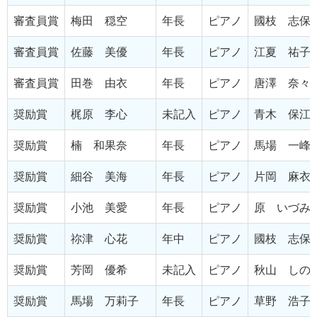
審査員賞
梅田 穏空
年長
ピアノ
國枝 志保
審査員賞
佐藤 美優
年長
ピアノ
江夏 祐子
審査員賞
田巻 由衣
年長
ピアノ
唐澤 奈々
奨励賞
梶原 李心
未記入
ピアノ
青木 保江
奨励賞
楠 和果奈
年長
ピアノ
馬場 一峰
奨励賞
細谷 美海
年長
ピアノ
片岡 麻衣
奨励賞
小池 美愛
年長
ピアノ
原 いづみ
奨励賞
祢津 心花
年中
ピアノ
國枝 志保
奨励賞
芳岡 優希
未記入
ピアノ
秋山 しの
奨励賞
馬場 万莉子
年長
ピアノ
草野 浩子