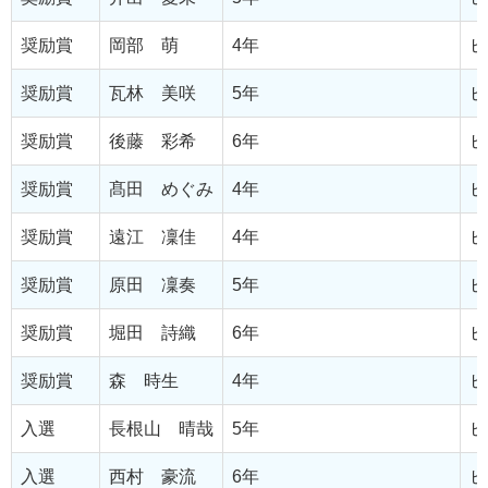
奨励賞
岡部 萌
4年
ピ
奨励賞
瓦林 美咲
5年
ピ
奨励賞
後藤 彩希
6年
ピ
奨励賞
髙田 めぐみ
4年
ピ
奨励賞
遠江 凜佳
4年
ピ
奨励賞
原田 凜奏
5年
ピ
奨励賞
堀田 詩織
6年
ピ
奨励賞
森 時生
4年
ピ
入選
長根山 晴哉
5年
ピ
入選
西村 豪流
6年
ピ