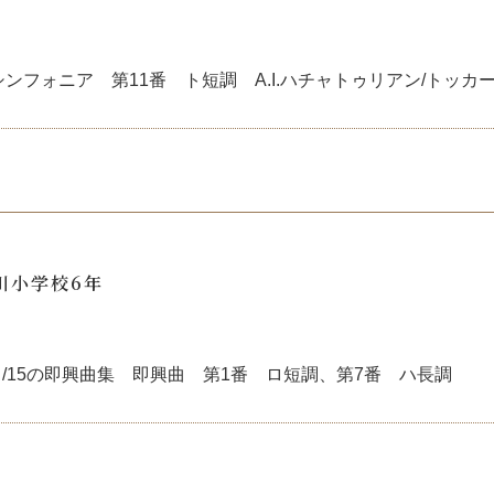
ハ/シンフォニア 第11番 ト短調 A.I.ハチャトゥリアン/トッカ
川小学校6年
ク/15の即興曲集 即興曲 第1番 ロ短調、第7番 ハ長調