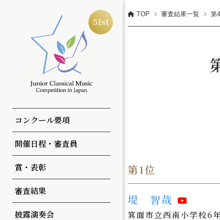
TOP
審査結果一覧
第
全日本ジュニアクラシック
51st
コンクールについて
予選
第51回
第50回
コンクール要項
部・部門
本選
第50回
第49回
開催日程・審査員
演奏曲
全国大会
一覧
一覧
賞・表彰
第1位
審査方法
申込方法・参加料
審査結果
堤 智哉
注意事項
披露演奏会
箕面市立西南小学校6