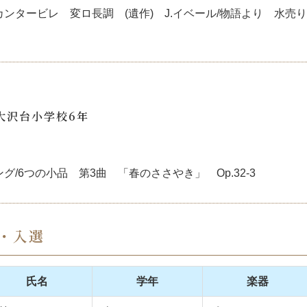
/カンタービレ 変ロ長調 (遺作) J.イベール/物語より 水
大沢台小学校6年
ング/6つの小品 第3曲 「春のささやき」 Op.32-3
・入選
氏名
学年
楽器