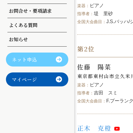
曲目変更
ピアノ
お問合せ・要項請求
堤 里砂
J.S.バッ
よくある質問
お知らせ
第2位
ネット申込
佐藤 陽菜
東京都東村山市立久米
マイページ
ピアノ
吉田 スミ
F.プーラン
正木 克橙