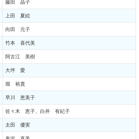
藤田 晶子
上田 夏絵
向田 元子
竹本 喜代美
阿古江 美樹
大坪 愛
堀 裕貴
早川 恵美子
佐々木 恵子、白井 有紀子
太田 優実
鬼沢 真美