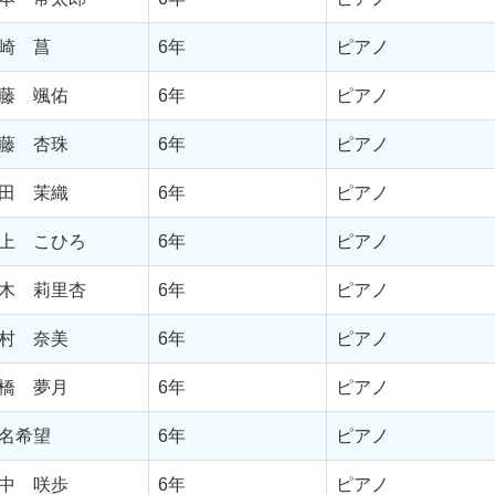
崎 菖
6年
ピアノ
藤 颯佑
6年
ピアノ
藤 杏珠
6年
ピアノ
田 茉織
6年
ピアノ
上 こひろ
6年
ピアノ
木 莉里杏
6年
ピアノ
村 奈美
6年
ピアノ
橋 夢月
6年
ピアノ
名希望
6年
ピアノ
中 咲歩
6年
ピアノ