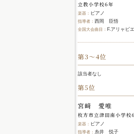
立教小学校6年
ピアノ
西岡 臣悟
F.アリャビ
第3～4位
該当者なし
第5位
宮﨑 愛唯
枚方市立津田南小学校
ピアノ
糸井 悦子