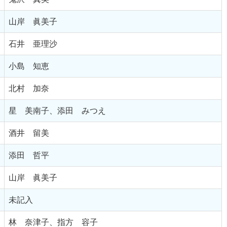
山岸 眞美子
石井 亜理沙
小島 知恵
北村 加奈
星 美南子、添田 みつえ
酒井 留美
添田 哲平
山岸 眞美子
未記入
林 奈津子、指方 容子