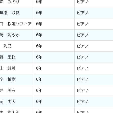
﨑 みのり
6年
ピアノ
無瀬 咲良
6年
ピアノ
口 桜姫ソフィア
6年
ピアノ
﨑 彩やか
6年
ピアノ
 彩乃
6年
ピアノ
野 里桜
6年
ピアノ
山 紗希
6年
ピアノ
全 柚樹
6年
ピアノ
井 美有
6年
ピアノ
岡 尚大
6年
ピアノ
本 常太郎
6年
ピアノ