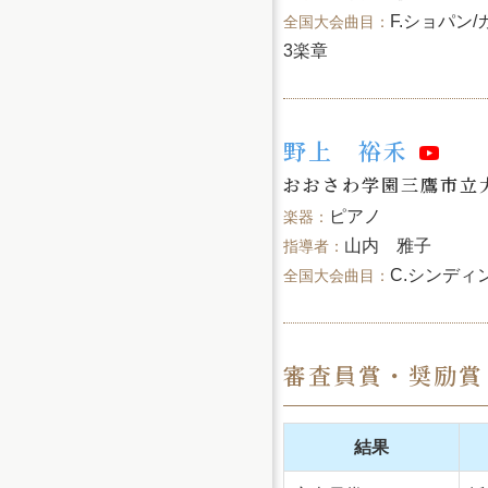
F.ショパン
3楽章
野上 裕禾
おおさわ学園三鷹市立
ピアノ
山内 雅子
C.シンディ
審査員賞・奨励賞
結果