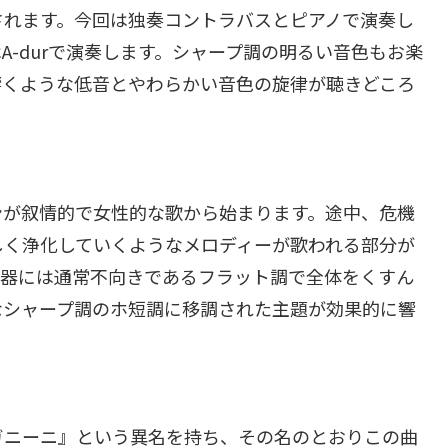
されます。今回は独奏コントラバスとピアノで演奏し
はA-durで演奏します。シャープ調の明るい音色もお楽
響くような低音とやわらかい音色の旋律が聴きどころ
ンが叙情的で女性的な歌から始まります。途中、危機
しく浄化していくようなメロディーが歌われる部分が
楽器には通常不向きであるフラット調で全体をくすん
なシャープ調のホ短調に移調された主題が効果的に響
ガニーニ』という異名を持ち、その名のとおりこの曲