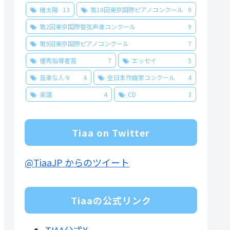
椿太陽
13
第10回東京国際ピアノコンクール
9
第2回東京国際管弦声楽コンクール
9
第9回東京国際ピアノコンクール
7
優秀指導者賞
7
エッセイ
5
音楽な人々
4
全日本作曲家コンクール
4
楽譜
4
CD
3
Tiaa on Twitter
@TiaaJP からのツイート
Tiaaの公式リンク