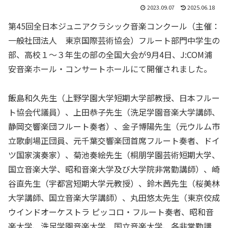
2023.09.07
2025.06.18
第45回全日本ジュニアクラシック音楽コンクール（主催：
一般社団法人 東京国際芸術協会）フルート部門中学生の
部、高校１～３年生の部の全国大会が9月4日、J:COM浦
安音楽ホール・コンサートホールにて開催されました。
飯島和久先生（上野学園大学短期大学部教授、日本フルー
ト協会代議員）、上田恭子先生（洗足学園音楽大学講師、
静岡交響楽団フルート奏者）、金子博陽先生（元ウルム市
立歌劇場正団員、元千葉交響楽団首席フルート奏者、ドイ
ツ国家演奏家）、菊池奏絵先生（桐朋学園芸術短期大学、
国立音楽大学、昭和音楽大学及び大学院非常勤講師）、崎
谷直先生（宇都宮短期大学元教授）、鈴木茜先生（桜美林
大学講師、国立音楽大学講師）、丸田悠太先生（東京佼成
ウインドオーケストラ ピッコロ・フルート奏者、昭和音
楽大学、洗足学園音楽大学、国立音楽大学、各非常勤講