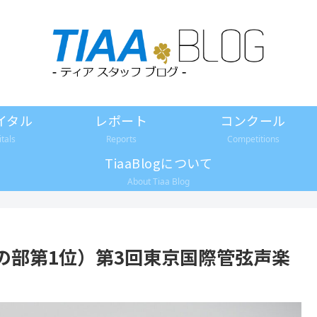
イタル
レポート
コンクール
itals
Reports
Competitions
TiaaBlogについて
About Tiaa Blog
の部第1位）第3回東京国際管弦声楽