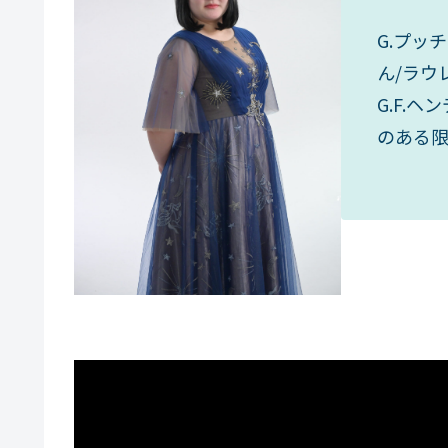
G.プッ
ん/ラウ
G.F.
のある限