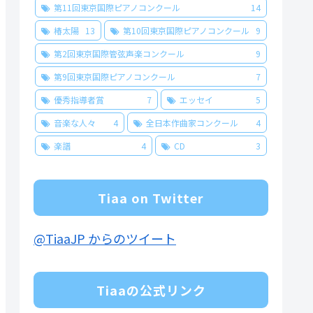
第11回東京国際ピアノコンクール
14
椿太陽
13
第10回東京国際ピアノコンクール
9
第2回東京国際管弦声楽コンクール
9
第9回東京国際ピアノコンクール
7
優秀指導者賞
7
エッセイ
5
音楽な人々
4
全日本作曲家コンクール
4
楽譜
4
CD
3
Tiaa on Twitter
@TiaaJP からのツイート
Tiaaの公式リンク