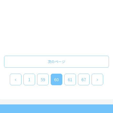
次のページ
前
次
1
59
60
61
67
へ
へ