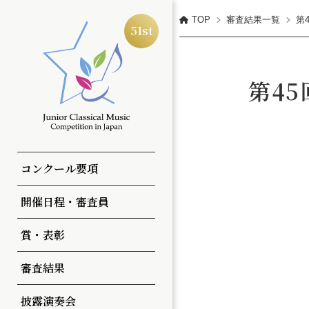
TOP
審査結果一覧
第
全日本ジュニアクラシック
51st
第4
コンクールについて
予選
第51回
第50回
コンクール要項
部・部門
本選
第50回
第49回
開催日程・審査員
演奏曲
全国大会
一覧
一覧
賞・表彰
審査方法
申込方法・参加料
審査結果
注意事項
披露演奏会