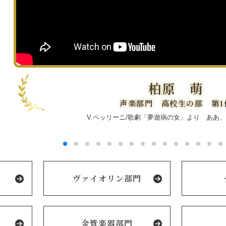
柏原 萌
声楽部門 高校生の部 第1
V.ベッリーニ/歌劇「夢遊病の女」より ああ
ヴァイオリン部門
金管楽器部門