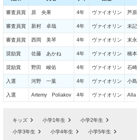
審査員賞
原 央果
4年
ヴァイオリン
芦原
審査員賞
新村 卓哉
4年
ヴァイオリン
未記
審査員賞
西岡 美琴
4年
ヴァイオリン
末永
奨励賞
佐藤 あかね
4年
ヴァイオリン
橋本
奨励賞
野田 峻佑
4年
ヴァイオリン
石崎
入選
河野 一葉
4年
ヴァイオリン
小島
入選
Artemy Poliakov
4年
ヴァイオリン
Alla
キッズ
小学1年生
小学2年生
小学3年生
小学4年生
小学5年生