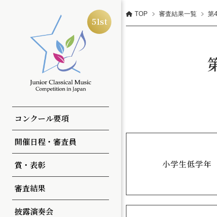
TOP
審査結果一覧
第
全日本ジュニアクラシック
51st
コンクールについて
予選
第51回
第50回
コンクール要項
部・部門
本選
第50回
第49回
開催日程・審査員
演奏曲
全国大会
一覧
一覧
小学生低学年
賞・表彰
審査方法
申込方法・参加料
審査結果
注意事項
披露演奏会