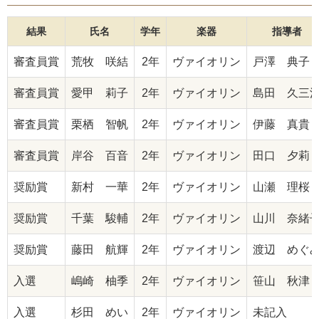
結果
氏名
学年
楽器
指導者
審査員賞
荒牧 咲結
2年
ヴァイオリン
戸澤 典子
審査員賞
愛甲 莉子
2年
ヴァイオリン
島田 久三
審査員賞
栗栖 智帆
2年
ヴァイオリン
伊藤 真貴
審査員賞
岸谷 百音
2年
ヴァイオリン
田口 夕莉
奨励賞
新村 一華
2年
ヴァイオリン
山瀬 理桜
奨励賞
千葉 駿輔
2年
ヴァイオリン
山川 奈緒
奨励賞
藤田 航輝
2年
ヴァイオリン
渡辺 めぐ
入選
嶋崎 柚季
2年
ヴァイオリン
笹山 秋津
入選
杉田 めい
2年
ヴァイオリン
未記入