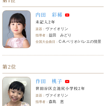
第1位
内田 彩稀
未記入2年
ヴァイオリン
益田 みどり
C-A.ベリオ/バレエの情景
第2位
作田 桃子
世田谷区立池尻小学校2年
ヴァイオリン
森島 恵