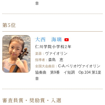
章
第5位
大西 海璃
仁川学院小学校2年
ヴァイオリン
森島 恵
C-A.ベリオ/ヴァイオリン
協奏曲 第9番 イ短調 Op.104 第1楽
章
審査員賞・奨励賞・入選