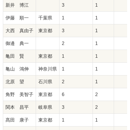
新井 博江
3
1
伊藤 順一
千葉県
1
1
大西 真由子
東京都
3
1
御邊 典一
2
1
亀田 賢
東京都
1
1
亀山 鴻伸
神奈川県
1
1
北原 望
石川県
2
1
角野 美智子
東京都
6
2
関本 昌平
岐阜県
3
2
髙田 康子
東京都
1
1