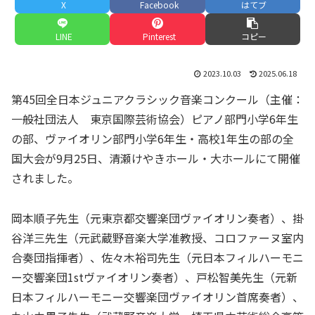
X
Facebook
はてブ
LINE
Pinterest
コピー
2023.10.03
2025.06.18
第45回全日本ジュニアクラシック音楽コンクール（主催：
一般社団法人 東京国際芸術協会）ピアノ部門小学6年生
の部、ヴァイオリン部門小学6年生・高校1年生の部の全
国大会が9月25日、清瀬けやきホール・大ホールにて開催
されました。
岡本順子先生（元東京都交響楽団ヴァイオリン奏者）、掛
谷洋三先生（元武蔵野音楽大学准教授、コロファーヌ室内
合奏団指揮者）、佐々木裕司先生（元日本フィルハーモニ
ー交響楽団1stヴァイオリン奏者）、戸松智美先生（元新
日本フィルハーモニー交響楽団ヴァイオリン首席奏者）、