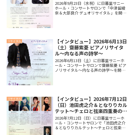
2026年9月23日（水祝）に日暮里サニー
ホール・コンサートサロンで「中津留綾
奈＆大部良介 デュオリサイタル」を開催
いたします。リサイタルに向けて中津留
綾奈さん、大部良介さんにインタビュー
いたしましたので、ご覧ください。イン
タビュー今回のリ...
【インタビュー】2026年6月13日
リサイタル
（土）齋藤紫憂 ピアノリサイタ
ル～内なる声の詩学～
2026年6月13日（土）に日暮里サニーホ
ール・コンサートサロンで齋藤紫憂 ピア
ノリサイタル～内なる声の詩学～を開催
いたします。リサイタルに向けて齋藤紫
憂さんにインタビューいたしましたの
で、ご覧ください。インタビュー今回の
リサイタルに向けて...
【インタビュー】2026年7月12日
リサイタル
（日）池田虎之介＆となりりカル
テット～チェロと弦楽四重奏の夕
べ～
2026年7月12日（日）に日暮里サニーホ
ール・コンサートサロンで「池田虎之介
＆となりりカルテット～チェロと弦楽四
重奏の夕べ～」を開催いたします。リサ