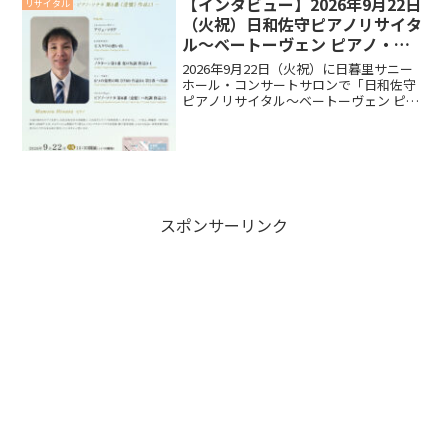
【インタビュー】2026年9月22日
リサイタル
（火祝）日和佐守ピアノリサイタ
ル～ベートーヴェン ピアノ・ソ
ナタ 第８番 《悲愴》 作品13～
2026年9月22日（火祝）に日暮里サニー
ホール・コンサートサロンで「日和佐守
ピアノリサイタル～ベートーヴェン ピア
ノ・ソナタ 第８番 《悲愴》 作品13～」
を開催いたします。リサイタルに向けて
日和佐守さんにインタビューいたしまし
たので、ご...
スポンサーリンク