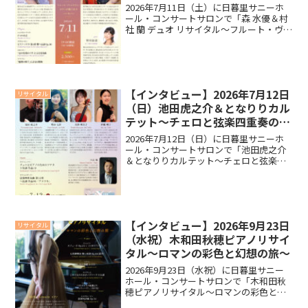
ン・ピアノが織りなすハーモニー
2026年7月11日（土）に日暮里サニーホ
～
ール・コンサートサロンで「森 水優＆村
社 蘭 デュオ リサイタル～フルート・ヴァ
イオリン・ピアノが織りなすハーモニー
～」を開催いたします。リサイタルに向
けて森 水優さん、村社 蘭さん、望月 結衣
さん...
【インタビュー】2026年7月12日
リサイタル
（日）池田虎之介＆となりりカル
テット～チェロと弦楽四重奏の夕
べ～
2026年7月12日（日）に日暮里サニーホ
ール・コンサートサロンで「池田虎之介
＆となりりカルテット～チェロと弦楽四
重奏の夕べ～」を開催いたします。リサ
イタルに向けて池田 虎之介さん、増田 七
彩さん、宮澤 理奈子さん、伊藤 理子さ
ん、吉武 優...
【インタビュー】2026年9月23日
リサイタル
（水祝）木和田秋穂ピアノリサイ
タル～ロマンの彩色と幻想の旅～
2026年9月23日（水祝）に日暮里サニー
ホール・コンサートサロンで「木和田秋
穂ピアノリサイタル～ロマンの彩色と幻
想の旅～」を開催いたします。リサイタ