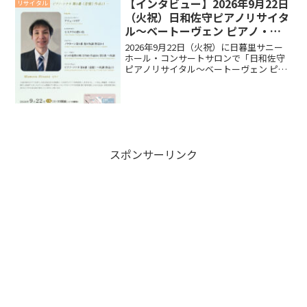
【インタビュー】2026年9月22日
リサイタル
（火祝）日和佐守ピアノリサイタ
ル～ベートーヴェン ピアノ・ソ
ナタ 第８番 《悲愴》 作品13～
2026年9月22日（火祝）に日暮里サニー
ホール・コンサートサロンで「日和佐守
ピアノリサイタル～ベートーヴェン ピア
ノ・ソナタ 第８番 《悲愴》 作品13～」
を開催いたします。リサイタルに向けて
日和佐守さんにインタビューいたしまし
たので、ご...
スポンサーリンク