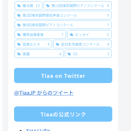
椿太陽
13
第10回東京国際ピアノコンクール
9
第2回東京国際管弦声楽コンクール
9
第9回東京国際ピアノコンクール
7
優秀指導者賞
7
エッセイ
5
音楽な人々
4
全日本作曲家コンクール
4
楽譜
4
CD
3
Tiaa on Twitter
@TiaaJP からのツイート
Tiaaの公式リンク