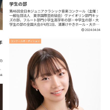
学生の部
第46回全日本ジュニアクラシック音楽コンクール（主催：
一般社団法人 東京国際芸術協会）ヴァイオリン部門キッ
ズの部、フルート部門小学生高学年の部・中学生の部・大
学生の部の全国大会が4月1日、清瀬けやきホール・大ホー
ルにて開催されました。鈴木茜...
2024.04.04
年
コンクールオーディション
：
の
や
生
04