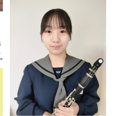
：
高
之
04