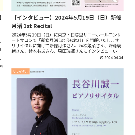
垣
【インタビュー】2024年5月19日（日）新條
月渚 1st Recital
2024年5月19日（日）に東京・日暮里サニーホールコンサ
ートサロンで「新條月渚 1st Recital」を開催いたします。
サ
リサイタルに向けて新條月渚さん、植松姫菜さん、齊藤璃
画
緒さん、鈴木もあさん、森田瑞姫さんにインタビューいた
サ
しましたので...
2024.04.04
し
04
リサイタル